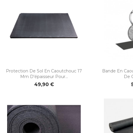


Aperçu rapide
Ape
Protection De Sol En Caoutchouc 17
Bande En Cao
Mm D'épaisseur Pour...
De 
49,90 €