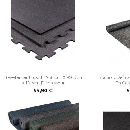


Aperçu rapide
Ape
Revêtement Sportif 956 Cm X 956 Cm
Rouleau De Sol
X 10 Mm D'épaisseur
En Caou
54,90 €
5