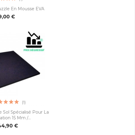
rçu rapide
Puzzle En Mousse EVA
9,00 €
(1)
rçu rapide
Sol Spécialisé Pour La
tion 15 Mm /...
44,90 €