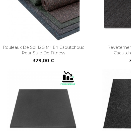


Aperçu rapide
Ape
Rouleaux De Sol 12,5 M² En Caoutchouc
Revêtement
Pour Salle De Fitness
Caoutcho
329,00 €