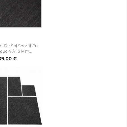
rçu rapide
 De Sol Sportif En
uc 4 À 15 Mm...
39,00 €