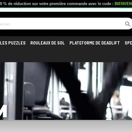
- 10 % de réduction sur votre première commande avec le code :
BIENVE
local_shipping
Livraison offerte
à partir de 300 €
Serv

LES PUZZLES
ROULEAUX DE SOL
PLATEFORME DE DEADLIFT
SP
M