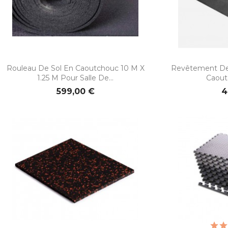


Aperçu rapide
Ape
Rouleau De Sol En Caoutchouc 10 M X
Revêtement De 
1.25 M Pour Salle De...
Caout
599,00 €
4