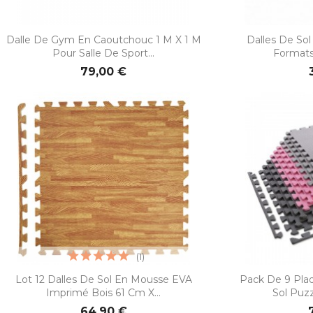


Aperçu rapide
Ape
Dalle De Gym En Caoutchouc 1 M X 1 M
Dalles De So
Pour Salle De Sport...
Formats 
79,00 €
(1)


Aperçu rapide
Ape
Lot 12 Dalles De Sol En Mousse EVA
Pack De 9 Pla
Imprimé Bois 61 Cm X...
Sol Puzz
64,90 €