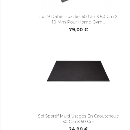

Aperçu rapide
Lot 9 Dalles Puzzles 60 Cm X 60 Cm X
10 Mm Pour Home-Gym...
79,00 €

Aperçu rapide
Sol Sportif Multi Usages En Caoutchouc
50 Cm X 50 Cm
24,90 €