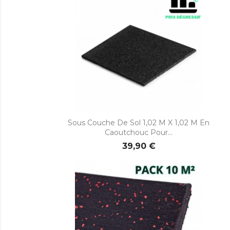

Aperçu rapide
Sous Couche De Sol 1,02 M X 1,02 M En
Caoutchouc Pour...
39,90 €