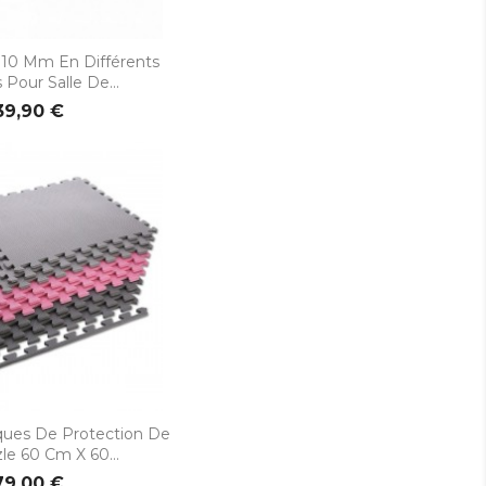
rçu rapide
l 10 Mm En Différents
Pour Salle De...
39,90 €
rçu rapide
ques De Protection De
le 60 Cm X 60...
79,00 €