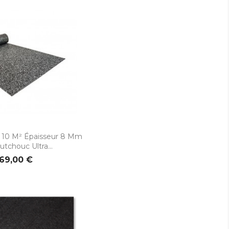
rçu rapide
 10 M² Épaisseur 8 Mm
tchouc Ultra...
69,00 €