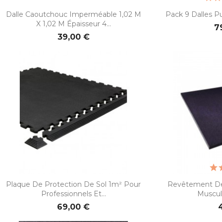


Aperçu rapide
Ape
Dalle Caoutchouc Imperméable 1,02 M
Pack 9 Dalles 
X 1,02 M Épaisseur 4...
7
39,00 €


Aperçu rapide
Ape
Plaque De Protection De Sol 1m² Pour
Revêtement De 
Professionnels Et...
Muscula
69,00 €