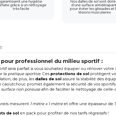
garantissent une hygiène
Nos dalles de sol sont doté
rfaite grâce à un nettoyage
d’une surface antidérapan
très facile
pour éviter les glissades et 
lésions musculaires.
t
pour professionnel du milieu sportif :
tif sera parfait si vous souhaitez équiper ou rénover votre
r la
pratique sportive
. Ces
protections de sol
protègent vot
tion, de plus, les
dalles de sol
assure la stabilité des équ
 caoutchouc promet également la sécurité de vos sportifs 
e
surface non poreuse
afin de faciliter le nettoyage de celle-c
nnels mesurent
1 mètre x 1 mètre
et offre une épaisseur de
ts de sol
en pack pour profiter de nos tarifs régressifs !