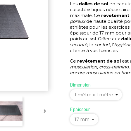
Les
dalles de sol
en caout
caractéristiques nécessaire
maximale. Ce
revêtement 
poreux
de haute qualité pou
athlètes pour les exercices
épaisseur de 17 mm pour am
poids au sol. Grâce aux
dall
sécurité
, le
confort
, l'
hygièn
cliente à vos licenciés.
Ce
revêtement de sol
est 
musculation, cross-training,
encore musculation en ho
Dimension
Epaisseur
