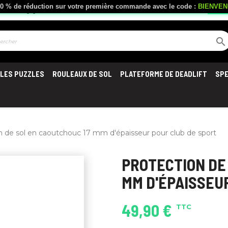
- 10 % de réduction sur votre première commande avec le code :
BIENVE
local_shipping
Livraison offerte
à partir de 300 €
Serv

LES PUZZLES
ROULEAUX DE SOL
PLATEFORME DE DEADLIFT
SP
n de sol en caoutchouc 17 mm d'épaisseur pour club de sport
PROTECTION DE
MM D'ÉPAISSEU
49,90 €
TTC