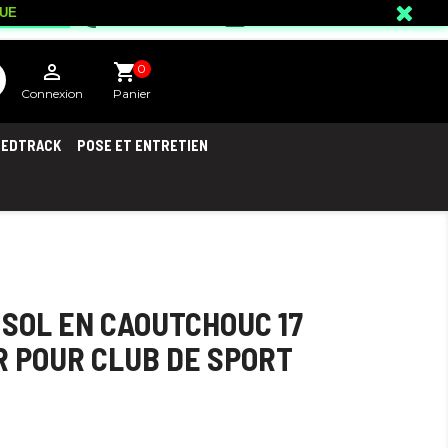
NUE
mail_outline
phone
02 18 81 04 43
ice client

shopping_cart
0
Connexion
Panier
EEDTRACK
POSE ET ENTRETIEN
 SOL EN CAOUTCHOUC 17
R POUR CLUB DE SPORT