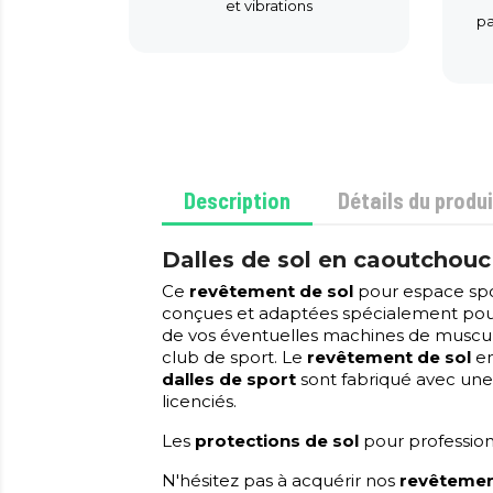
et vibrations
pa
Description
Détails du produi
Dalles de sol en caoutchouc 
Ce
revêtement de sol
pour espace spor
conçues et adaptées spécialement pou
de vos éventuelles machines de muscula
club de sport. Le
revêtement de sol
en
dalles de sport
sont fabriqué avec un
licenciés.
Les
protections de sol
pour professio
N'hésitez pas à acquérir nos
revêtemen