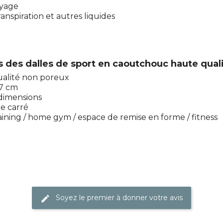
oyage
anspiration et autres liquides
s des dalles de sport en caoutchouc haute quali
ualité non poreux
,7 cm
 dimensions
re carré
aining / home gym / espace de remise en forme / fitness
Soyez le premier à donner votre avis
edit