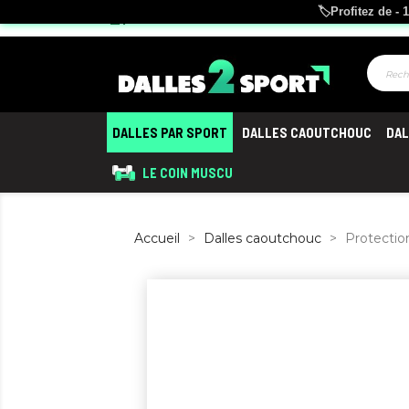
🏷️Profitez de 
storefront
Le n°1 des sols
pour salles de sport
DALLES PAR SPORT
DALLES CAOUTCHOUC
DAL
LE COIN MUSCU
Accueil
Dalles caoutchouc
Protectio