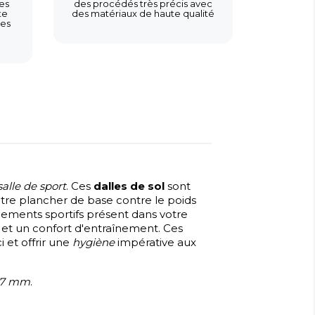
es
des procédés très précis avec
te
des matériaux de haute qualité
les
salle de sport
. Ces
dalles de sol
sont
re plancher de base contre le poids
ipements sportifs présent dans votre
et un confort d'entraînement. Ces
i et offrir une
hygiène
impérative aux
17 mm
.