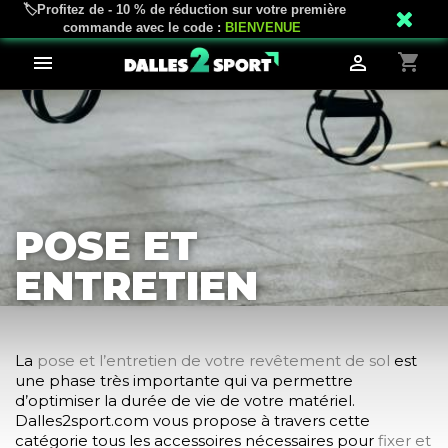
🏷️Profitez de - 10 % de réduction sur votre première
mail_outline
phone
02 18 81 04 43
Service client
commande avec le code :
BIENVENUE
shopping_cart


POSE ET
ENTRETIEN
La
pose et l’entretien de votre revêtement de sol
est
une phase très importante qui va permettre
d’optimiser la durée de vie de votre matériel.
Dalles2sport.com vous propose à travers cette
catégorie tous les accessoires nécessaires pour
fixer et