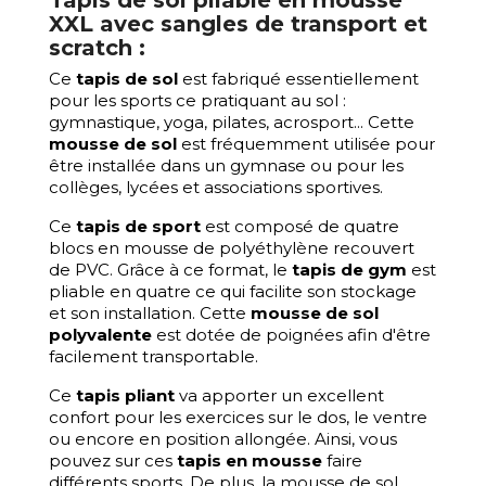
Tapis de sol pliable en mousse
XXL avec sangles de transport et
scratch :
Ce
tapis de sol
est fabriqué essentiellement
pour les sports ce pratiquant au sol :
gymnastique, yoga, pilates, acrosport... Cette
mousse de sol
est fréquemment utilisée pour
être installée dans un gymnase ou pour les
collèges, lycées et associations sportives.
Ce
tapis de sport
est composé de quatre
blocs en mousse de polyéthylène recouvert
de PVC. Grâce à ce format, le
tapis de gym
est
pliable en quatre ce qui facilite son stockage
et son installation. Cette
mousse de sol
polyvalente
est dotée de poignées afin d'être
facilement transportable.
Ce
tapis pliant
va apporter un excellent
confort pour les exercices sur le dos, le ventre
ou encore en position allongée. Ainsi, vous
pouvez sur ces
tapis en mousse
faire
différents sports. De plus, la mousse de sol