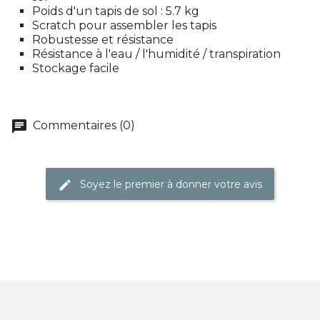
Poids d'un tapis de sol : 5.7 kg
Scratch pour assembler les tapis
Robustesse et résistance
Résistance à l'eau / l'humidité / transpiration
Stockage facile
chat
Commentaires (0)
Soyez le premier à donner votre avis
edit