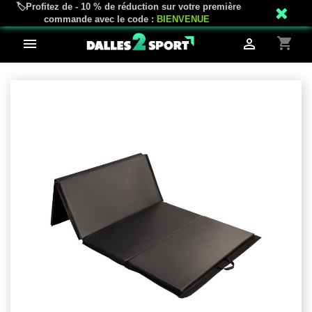
🏷️Profitez de - 10 % de réduction sur votre première
mail_outline
phone
02 18 81 04 43
Service client
commande avec le code :
BIENVENUE
shopping_cart

