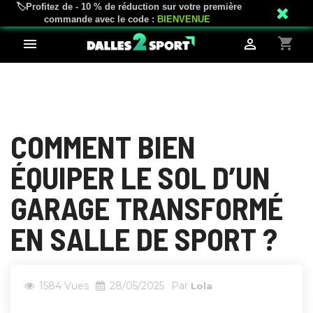
🏷️Profitez de - 10 % de réduction sur votre première
mail_outline
phone
02 18 81 04 43
Service client
commande avec le code :
BIENVENUE
shopping_cart


COMMENT BIEN
ÉQUIPER LE SOL D’UN
GARAGE TRANSFORMÉ
EN SALLE DE SPORT ?
1584
Vues
28/05/2025
Par
Lola