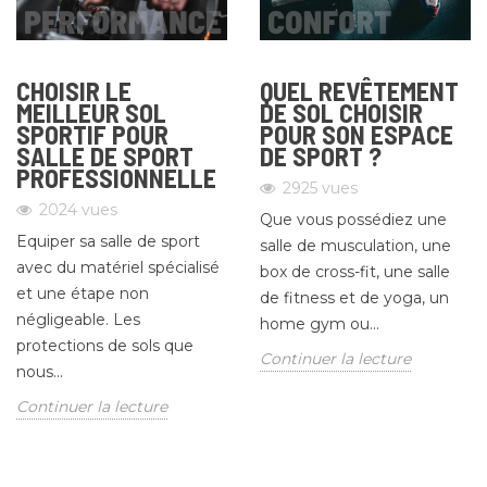
CHOISIR LE
QUEL REVÊTEMENT
MEILLEUR SOL
DE SOL CHOISIR
SPORTIF POUR
POUR SON ESPACE
SALLE DE SPORT
DE SPORT ?
PROFESSIONNELLE
2925
vues
2024
vues
Que vous possédiez une
Equiper sa salle de sport
salle de musculation, une
avec du matériel spécialisé
box de cross-fit, une salle
et une étape non
de fitness et de yoga, un
négligeable. Les
home gym ou...
protections de sols que
Continuer la lecture
nous...
Continuer la lecture