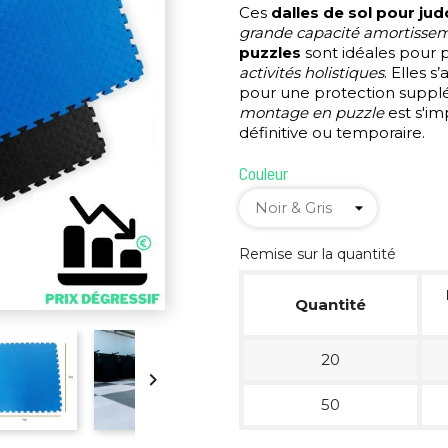
Ces
dalles de sol pour ju
grande capacité amortisse
puzzles
sont idéales pour p
activités holistiques
. Elles 
pour une protection suppl
montage en puzzle
est s'imp
définitive ou temporaire.
Couleur
Remise sur la quantité
Quantité
20

50