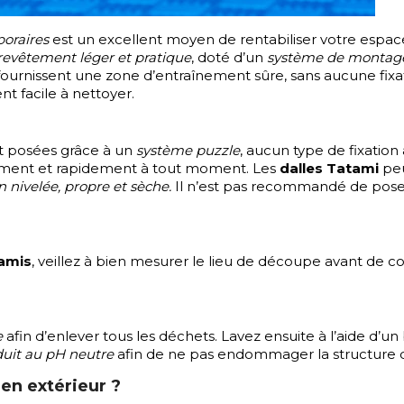
oraires
est un excellent moyen de rentabiliser votre espace,
revêtement léger et pratique
, doté d’un
système de montage
fournissent une zone d’entraînement sûre, sans aucune fixati
t facile à nettoyer.
t posées grâce à un
système puzzle
, aucun type de fixation
ement et rapidement à tout moment. Les
dalles Tatami
peu
en nivelée, propre et sèche.
Il n’est pas recommandé de poser 
amis
, veillez à bien mesurer le lieu de découpe avant de 
e
afin d’enlever tous les déchets. Lavez ensuite à l’aide d’un 
uit au pH neutre
afin de ne pas endommager la structure
en extérieur ?