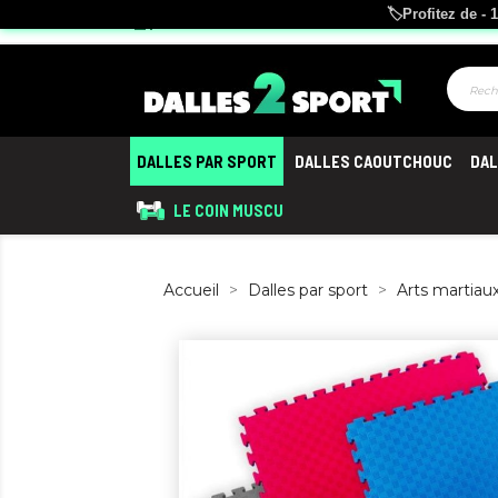
🏷️Profitez de 
storefront
Le n°1 des sols
pour salles de sport
DALLES PAR SPORT
DALLES CAOUTCHOUC
DAL
LE COIN MUSCU
Accueil
Dalles par sport
Arts martiau