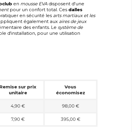
doclub
en
mousse EVA
disposent d'une
ment
pour un confort total. Ces
dalles
ratiquer en sécurité les
arts martiaux et les
s’appliquent également aux
aires de jeux
émentaire des enfants. Le
système de
le d'installation, pour une utilisation
Remise sur prix
Vous
unitaire
économisez
4,90 €
98,00 €
7,90 €
395,00 €