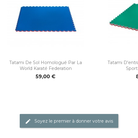


Aperçu rapide
Ape
Tatami De Sol Homologué Par La
Tatami D'entr
World Karaté Federation
Spor
59,00 €
Soyez le premier à donner votre avis
edit