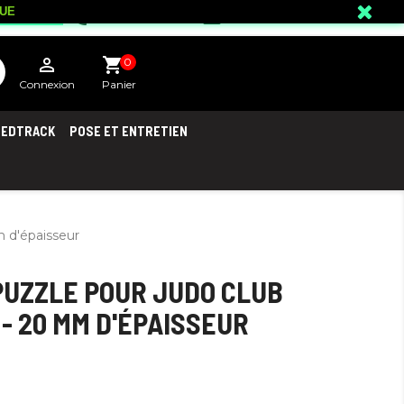
NUE
mail_outline
phone
02 18 81 04 43
ice client

shopping_cart
0
Connexion
Panier
EEDTRACK
POSE ET ENTRETIEN
 d'épaisseur
 PUZZLE POUR JUDO CLUB
- 20 MM D'ÉPAISSEUR