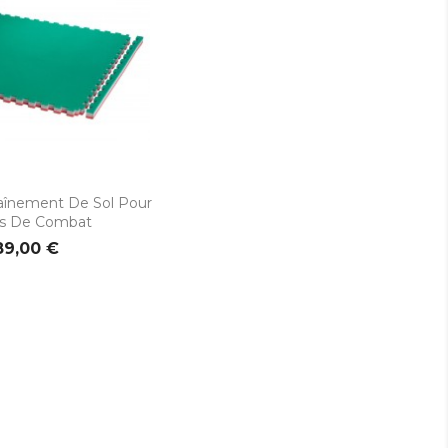
rçu rapide
aînement De Sol Pour
ts De Combat
89,00 €