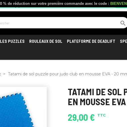
- 10 % de réduction sur votre première commande avec le code :
BIENVE
local_shipping
Livraison offerte
à partir de 300 €
Serv

LES PUZZLES
ROULEAUX DE SOL
PLATEFORME DE DEADLIFT
SP
x
Tatami de sol puzzle pour judo club en mousse EVA - 20 mm
TATAMI DE SOL
EN MOUSSE EVA 
29,00 €
TTC