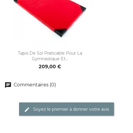
Tapis De Sol Praticable Pour La
Gymnastique Et...
209,00 €
chat
Commentaires (0)
Soyez le premier à donner votre avis
edit