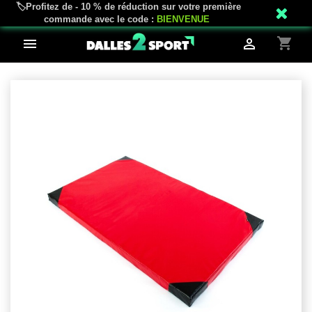
🏷️Profitez de - 10 % de réduction sur votre première
mail_outline
phone
02 18 81 04 43
Service client
commande avec le code :
BIENVENUE
shopping_cart

